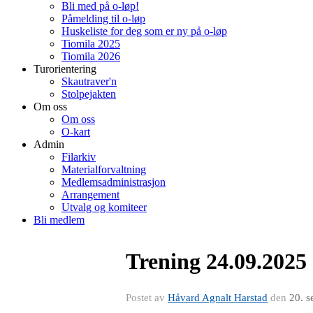
Bli med på o-løp!
Påmelding til o-løp
Huskeliste for deg som er ny på o-løp
Tiomila 2025
Tiomila 2026
Turorientering
Skautraver'n
Stolpejakten
Om oss
Om oss
O-kart
Admin
Filarkiv
Materialforvaltning
Medlemsadministrasjon
Arrangement
Utvalg og komiteer
Bli medlem
Trening 24.09.2025
Postet av
Håvard Agnalt Harstad
den
20. s