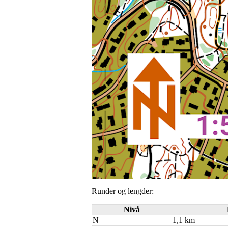
Runder og lengder:
Nivå
N
1,1 km