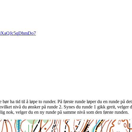
7sZ8XaQJc5qDhmDo7
 bør ha tid til å løpe to runder. På første runde løper du en runde på det
 hvilket nivå du ønsker på runde 2. Synes du runde 1 gikk greit, velger 
lig nok, velger du en ny runde på samme nivå som den første runden.