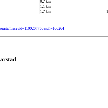
0,7 km
-
1,1 km
-
1,7 km
/storage/files?uid=1100207756&pfi=100264
Harstad