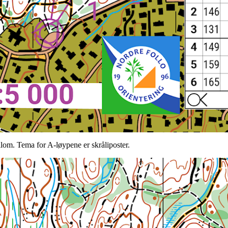
llom. Tema for A-løypene er skråliposter.