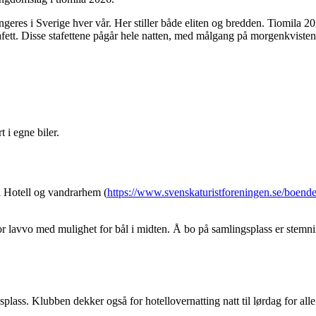
ngeres i Sverige hver vår. Her stiller både eliten og bredden. Tiomila 2
fett. Disse stafettene pågår hele natten, med målgang på morgenkvisten.
t i egne biler.
na Hotell og vandrarhem (
https://www.svenskaturistforeningen.se/boende
or lavvo med mulighet for bål i midten. Å bo på samlingsplass er stemnings
splass. Klubben dekker også for hotellovernatting natt til lørdag for al