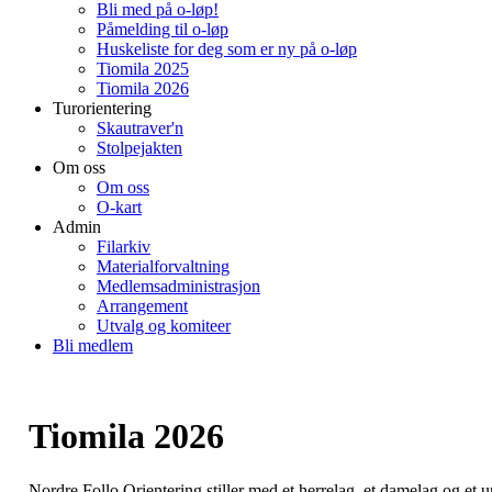
Bli med på o-løp!
Påmelding til o-løp
Huskeliste for deg som er ny på o-løp
Tiomila 2025
Tiomila 2026
Turorientering
Skautraver'n
Stolpejakten
Om oss
Om oss
O-kart
Admin
Filarkiv
Materialforvaltning
Medlemsadministrasjon
Arrangement
Utvalg og komiteer
Bli medlem
Tiomila 2026
Nordre Follo Orientering stiller med et herrelag, et damelag og et 