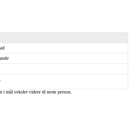
tad
Sande
r
 i mål veksler videre til neste person.