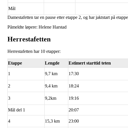
Mål
Damestafetten tar en pause etter etappe 2, og har jaktstart på etappe
Påmeldte løpere: Helene Harstad
Herrestafetten
Herrestafetten har 10 etapper:
Etappe
Lengde
Estimert starttid teten
1
9,7 km
17:30
2
9,4 km
18:24
3
9,2km
19:16
Mål del 1
20:07
4
15,3 km
23:00