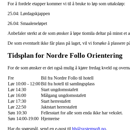
For å fordele etapper kommer vi til å bruke to løp som uttaksløp:
25.04: Lørdagskjappen
26.04: Smaaleneløpet
Anbefaler sterkt at de som ønsker å løpe tiomila deltar på minst et 
De som eventuelt ikke får plass på laget, vil vi forsøke å plassere 
Tidsplan for Nordre Follo Orientering
For de som ønsker er det også mulig å kjøre fredag kveld og overnat
Fre
Bil fra Nordre Follo til hotell
Lør 10:00 - 12:00
Bil fra hotell til samlingsplass
Lør 14:30
Start ungdomsstafett
Lør 16:00
Målgang ungdomsstafett
Lør 17:30
Start herrestafett
Lør 22:50
Jaktstart herrestafett
Søn 10:30
Fellesstart for alle som enda ikke har vekslet.
Søn 14:00-19:00
Hjemreise
Har du spørsmål, send en e-post til
hh@systemsoft.no
.