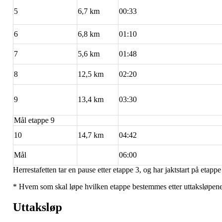
5
6,7 km
00:33
6
6,8 km
01:10
7
5,6 km
01:48
8
12,5 km
02:20
9
13,4 km
03:30
Mål etappe 9
10
14,7 km
04:42
Mål
06:00
Herrestafetten tar en pause etter etappe 3, og har jaktstart på etappe
* Hvem som skal løpe hvilken etappe bestemmes etter uttaksløpene
Uttaksløp