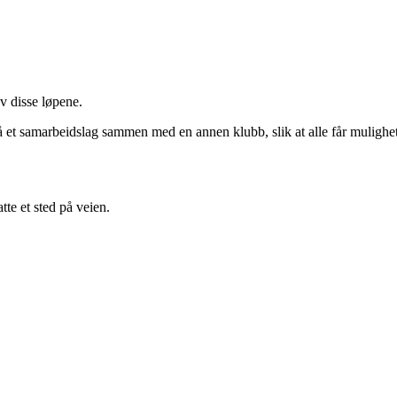
av disse løpene.
på et samarbeidslag sammen med en annen klubb, slik at alle får mulighet 
te et sted på veien.