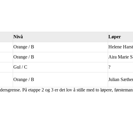
Nivå
Løper
Orange / B
Helene Hars
Orange / B
Aira Marie 
Gul / C
?
Orange / B
Julian Sæthe
rsgrense. På etappe 2 og 3 er det lov å stille med to løpere, førstemann