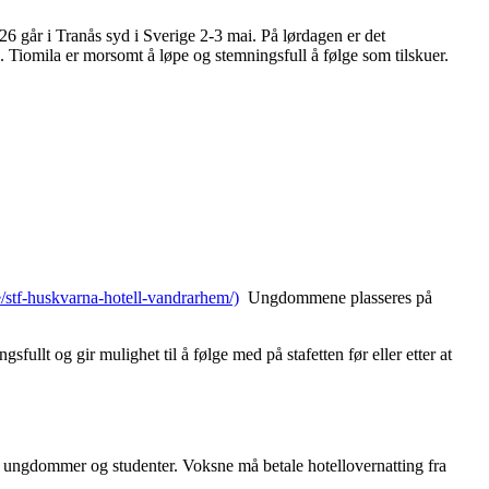
026 går i Tranås syd i Sverige 2-3 mai. På lørdagen er det
 Tiomila er morsomt å løpe og stemningsfull å følge som tilskuer.
/stf-huskvarna-hotell-vandrarhem/)
Ungdommene plasseres på
fullt og gir mulighet til å følge med på stafetten før eller etter at
le ungdommer og studenter. Voksne må betale hotellovernatting fra