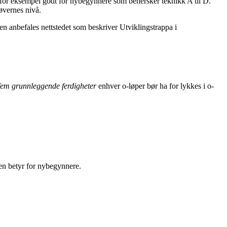
r for eksempel godt for nybegynnere som behersker teknikk A til D.
tøvernes nivå.
en anbefales nettstedet som beskriver Utviklingstrappa i
fem grunnleggende ferdigheter
enhver o-løper bør ha for lykkes i o-
den betyr for nybegynnere.