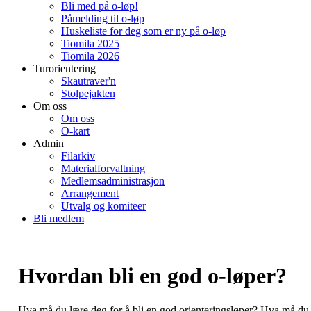
Bli med på o-løp!
Påmelding til o-løp
Huskeliste for deg som er ny på o-løp
Tiomila 2025
Tiomila 2026
Turorientering
Skautraver'n
Stolpejakten
Om oss
Om oss
O-kart
Admin
Filarkiv
Materialforvaltning
Medlemsadministrasjon
Arrangement
Utvalg og komiteer
Bli medlem
Hvordan bli en god o-løper?
Hva må du lære deg for å bli en god orienteringsløper? Hva må du k