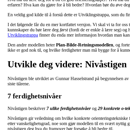
erfaren? Hva kan du gjøre for å bli bedre? Hvordan bør du øve de
En veldig god kilde til å forstå dette er Utviklingstrappa, som du fi
I det følgende får du en mer kortfattet versjon. Vi skal vi ta for os
kunnskaper du bør lære deg
først
(fordi de er enkle å lære seg) og
Utviklingstrappa
finner du enda mer informasjon hvordan man kan u
Den andre modellen heter
Plan-Bilde-Retningsmodellen
, og fort
ikke er god nok til, og hvilke ferdigheter man må bygge for å kun
Utvikle deg videre: Nivåstigen
Nivåstigen ble utviklet av Gunnar Hasselstrand på begynnelsen av 19
siste tiårene.
7 ferdighetsnivåer
Nivåstigen beskriver
7 ulike ferdighetsnivåer
og
29 konkrete o-tek
Nivåstigen gir veiledning om hvilke konkrete orienteringstekniske f
etter vanskelighetsgrad, noe som gjør modellen til en svært nyttig gu
nivåstigen deg hva du framover bør forsøke å bli bedre til.