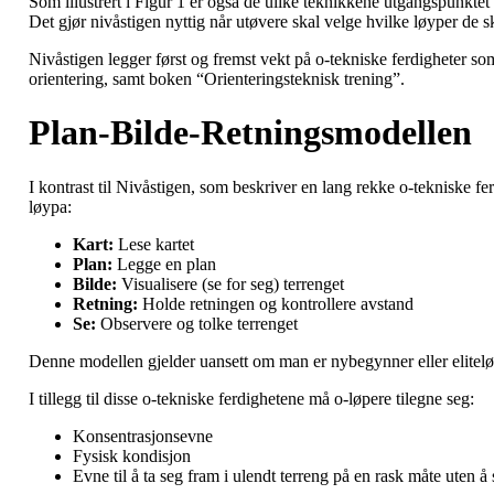
Som illustrert i Figur 1 er også de ulike teknikkene utgangspunkte
Det gjør nivåstigen nyttig når utøvere skal velge hvilke løyper de s
Nivåstigen legger først og fremst vekt på o-tekniske ferdigheter s
orientering, samt boken “Orienteringsteknisk trening”.
Plan-Bilde-Retningsmodellen
I kontrast til Nivåstigen, som beskriver en lang rekke o-tekniske fe
løypa:
Kart:
Lese kartet
Plan:
Legge en plan
Bilde:
Visualisere (se for seg) terrenget
Retning:
Holde retningen og kontrollere avstand
Se:
Observere og tolke terrenget
Denne modellen gjelder uansett om man er nybegynner eller elitelø
I tillegg til disse o-tekniske ferdighetene må o-løpere tilegne seg:
Konsentrasjonsevne
Fysisk kondisjon
Evne til å ta seg fram i ulendt terreng på en rask måte uten å 