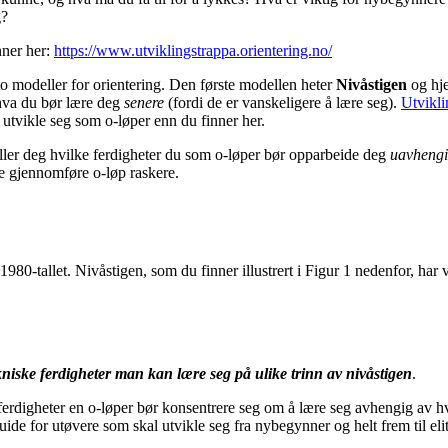
g?
nner her:
https://www.utviklingstrappa.orientering.no/
s to modeller for orientering. Den første modellen heter
Nivåstigen
og hje
 hva du bør lære deg
senere
(fordi de er vanskeligere å lære seg).
Utvikli
tvikle seg som o-løper enn du finner her.
eller deg hvilke ferdigheter du som o-løper bør opparbeide deg
uavhengi
ne gjennomføre o-løp raskere.
80-tallet. Nivåstigen, som du finner illustrert i Figur 1 nedenfor, har
niske ferdigheter
man kan lære seg på ulike trinn av nivåstigen
.
erdigheter en o-løper bør konsentrere seg om å lære seg avhengig av hvi
ide for utøvere som skal utvikle seg fra nybegynner og helt frem til elit