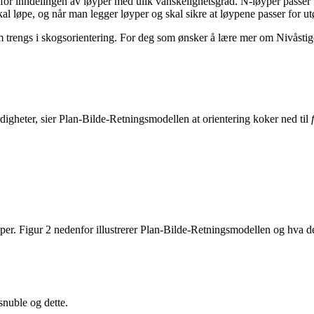
t for inndelingen av løyper med ulik vanskelighetsgrad. N-løyper passe
kal løpe, og når man legger løyper og skal sikre at løypene passer for u
om trengs i skogsorientering. For deg som ønsker å lære mer om Nivåstig
rdigheter, sier Plan-Bilde-Retningsmodellen at orientering koker ned til
per. Figur 2 nedenfor illustrerer Plan-Bilde-Retningsmodellen og hva 
snuble og dette.