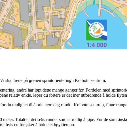
 Vi skal trene på grenen sprintorientering i Kolbotn sentrum.
ientering, andre har løpt dette mange ganger før. Fordelen med sprintor
ypene relativ enkle, løper du fortere er det mer utfordrende å holde flyt
for du mulighet til å orientere deg rundt i Kolbotn sentrum, finne tran
 meter. Totalt er det seks runder som er mulig å løpe. For de som ønske
omt hvis en forsøker å holde et høyt tempo.