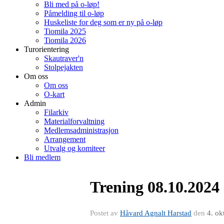
Bli med på o-løp!
Påmelding til o-løp
Huskeliste for deg som er ny på o-løp
Tiomila 2025
Tiomila 2026
Turorientering
Skautraver'n
Stolpejakten
Om oss
Om oss
O-kart
Admin
Filarkiv
Materialforvaltning
Medlemsadministrasjon
Arrangement
Utvalg og komiteer
Bli medlem
Trening 08.10.2024
Postet av
Håvard Agnalt Harstad
den
4. ok