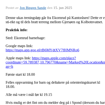
Postet av
Jon Bingen Sande
den
15. jun 2025
Denne ukas treningsløp går fra Ekornrud på Kantoråsen! Dette er e
sti-rikt og til dels bratt terreng mellom Gjersøen og Kolbotnvatnet.
Praktisk info:
Sted: Ekornrud barnehage:
Google maps link:
https://maps.app.goo.gl/rB6MYdtXV7fHMNRo6
Apple maps link:
https://maps.apple.com/place?
coordinate=59.789387,10.796770&name=Marked%20Location&
ap=h
Første start kl 18.00
Felles oppvarming for barn og deltakere på orienteringskurset kl
18.00.
Alle må være i mål før kl 19.15
Hvis mulig er det fint om du melder deg på i Spond (dersom du har