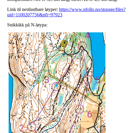
Link til nestlastbare løyper:
https://www.nfollo.no/storage/files?
uid=1100207756&pfi=97923
Snikkikk på N-løypa: