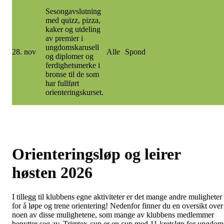
Sesongavslutning
med quizz, pizza,
kaker og utdeling
av premier i
ungdomskarusell
28. nov
Alle
Spond
og diplomer og
ferdighetsmerke i
bronse til de som
har fullført
orienteringskurset.
Orienteringsløp og leirer
høsten 2026
I tillegg til klubbens egne aktiviteter er det mange andre muligheter
for å løpe og trene orientering! Nedenfor finner du en oversikt over
noen av disse mulighetene, som mange av klubbens medlemmer
benytter seg av. Trimtex-cup er en cup med 11 kretsløp for ungdom