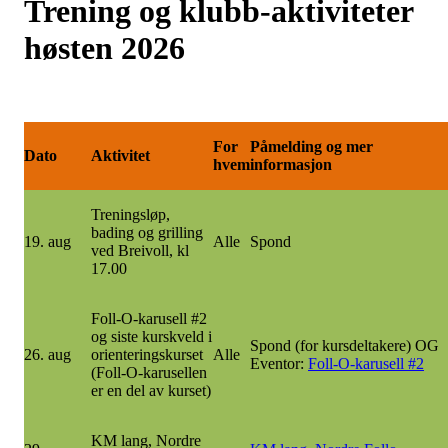
Trening og klubb-aktiviteter
høsten 2026
For
Påmelding og mer
Dato
Aktivitet
hvem
informasjon
Treningsløp,
bading og grilling
19. aug
Alle
Spond
ved Breivoll, kl
17.00
Foll-O-karusell #2
og siste kurskveld i
Spond (for kursdeltakere) OG
26. aug
orienteringskurset
Alle
Eventor:
Foll-O-karusell #2
(Foll-O-karusellen
er en del av kurset)
KM lang, Nordre