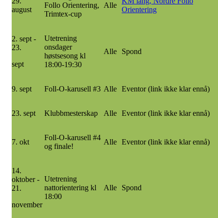
29.
KM lang, Nordre Follo
Follo Orientering,
Alle
august
Orientering
Trimtex-cup
Utetrening
2. sept -
onsdager
23.
Alle
Spond
høstsesong kl
sept
18:00-19:30
9. sept
Foll-O-karusell #3
Alle
Eventor (link ikke klar ennå)
23. sept
Klubbmesterskap
Alle
Eventor (link ikke klar ennå)
Foll-O-karusell #4
7. okt
Alle
Eventor (link ikke klar ennå)
og finale!
14.
Utetrening
oktober -
nattorientering kl
Alle
Spond
21.
18:00
november