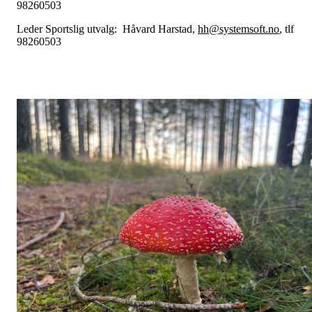
98260503
Leder Sportslig utvalg: Håvard Harstad,
hh@systemsoft.no
, tlf
98260503