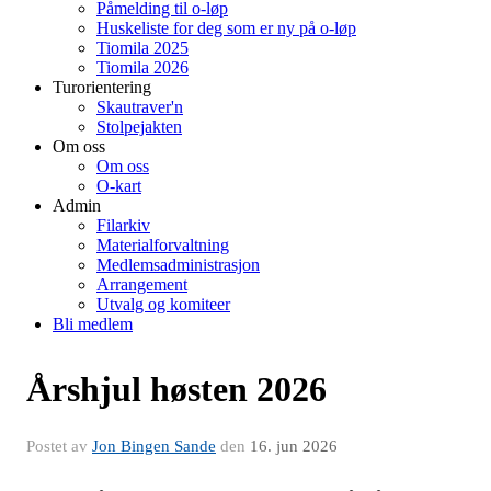
Påmelding til o-løp
Huskeliste for deg som er ny på o-løp
Tiomila 2025
Tiomila 2026
Turorientering
Skautraver'n
Stolpejakten
Om oss
Om oss
O-kart
Admin
Filarkiv
Materialforvaltning
Medlemsadministrasjon
Arrangement
Utvalg og komiteer
Bli medlem
Årshjul høsten 2026
Postet av
Jon Bingen Sande
den
16. jun 2026