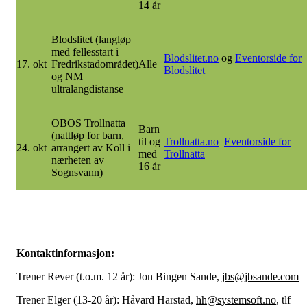
14 år
Blodslitet (langløp
med fellesstart i
Blodslitet.no
og
Eventorside for
17. okt
Fredrikstadområdet)
Alle
Blodslitet
og NM
ultralangdistanse
OBOS Trollnatta
Barn
(nattløp for barn,
til og
Trollnatta.no
Eventorside for
24. okt
arrangert av Koll i
med
Trollnatta
nærheten av
16 år
Sognsvann)
Kontaktinformasjon:
Trener Rever (t.o.m. 12 år): Jon Bingen Sande,
jbs@jbsande.com
Trener Elger (13-20 år): Håvard Harstad,
hh@systemsoft.no
, tlf