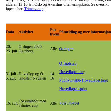
alderen 13-16 år i Oslo og Akershus orienteringskrets. Se oversikt
løpene her:
Trimtex-cup
.
For
Dato
Aktivitet
Påmelding og mer informasjon
hvem
20. -
O-ringen 2026,
Alle
O-ringen
25. juli
Gøteborg
O-landsleir
Hovedløpet lang
31 juli -
Hovedløp og O-
14-
5. aug
landsleir Nydalen
16
Publikumsløp Hovedløpet lang
Hovedløpet sprint
Fossumløpet med
16. aug
Alle
Fossumløpet
Trimtex-cup