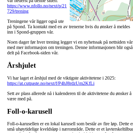
vår nederst på denne siden:
https://www.nfollo.no/next/p/21
729/trening
Treningene vår ligger også ute
på Spond. Ta kontakt med en av trenerne hvis du ønsker å meldes
inn i Spond-gruppen vår.
Noen dager før hver trening legger vi en nyhetssak på nettsiden vår
med mer informasjon om treningen. Denne informasjonen blir også
delt på Facebook-siden vår.
Årshjulet
Vi har laget et årshjul med de viktigste aktivitetene i 2025:
https://at.cutpaste.no/next/f/P4hJ8rdzUm2KfLi
Sett av plass allerede nå i kalenderen til de aktivitetene du ønsker å
være med på.
Foll-o-karusell
Foll-o-karusellen er en lokal karusell som består av fire løp. Dette e
små uhøytidelige kveldsløp i nærområde. Dette er et lavterskeltilbu