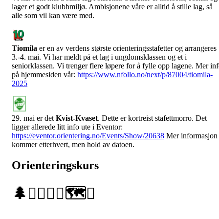
lager et godt klubbmiljø. Ambisjonene våre er alltid å stille lag, så
alle som vil kan være med.
Tiomila
er en av verdens største orienteringsstafetter og arrangeres
3.-4. mai. Vi har meldt på et lag i ungdomsklassen og et i
seniorklassen. Vi trenger flere løpere for å fylle opp lagene. Mer in
på hjemmesiden vår:
https://www.nfollo.no/next/p/87004/tiomila-
2025
29. mai er det
Kvist-Kvaset
. Dette er kortreist stafettmorro. Det
ligger allerede litt info ute i Eventor:
https://eventor.orientering.no/Events/Show/20638
Mer informasjon
kommer etterhvert, men hold av datoen.
Orienteringskurs
🌲🏃‍♂️🏃‍♀️🗺️✨