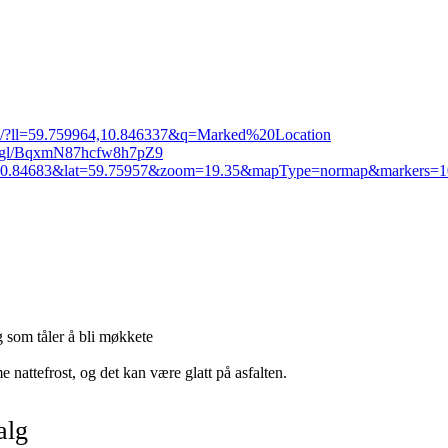
om/?ll=59.759964,10.846337&q=Marked%20Location
oo.gl/BqxmN87hcfw8h7pZ9
lng=10.84683&lat=59.75957&zoom=19.35&mapType=normap&markers=10.
g som tåler å bli møkkete
nattefrost, og det kan være glatt på asfalten.
alg