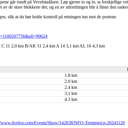
øypene går rundt på Vevelstadåsen. Løp gjerne to og to, ta forskjellige
t av de store blokkene der, og en av utfordringen blir å finne den rask
ogen, slik at du bør holde kontroll på retningen inn mot de postene.
?uid=1100207756&pfi=90624
m C 11 2,0 km B/AK 11 2,4 km A 14 3,1 km AL 16 4,3 km
1.8 km
2.0 km
2.4 km
3,1 km
4.3 km
://www.livelox.com/Events/Show/142838/NFO-Treningsl-p-20241120