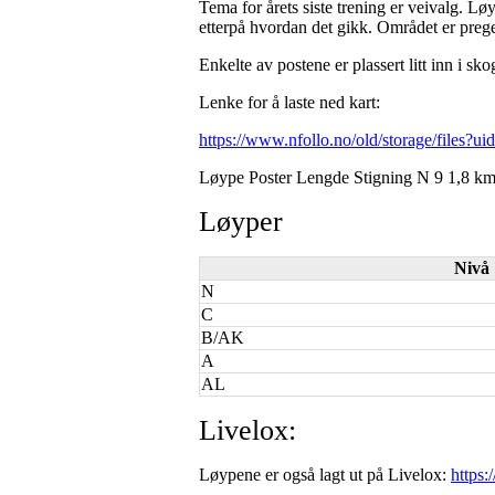
Tema for årets siste trening er veivalg. L
etterpå hvordan det gikk. Området er prege
Enkelte av postene er plassert litt inn i sk
Lenke for å laste ned kart:
https://www.nfollo.no/old/storage/files
Løype Poster Lengde Stigning N 9 1,8 k
Løyper
Nivå
N
C
B/AK
A
AL
Livelox:
Løypene er også lagt ut på Livelox:
https