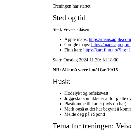
Treningen har startet
Sted og tid
Sted: Vevelstadåsen
Apple maps:
https://maps.apple.c
Google maps:
https://maps.app.g
Finn kart:
https://kart.finn.no/?
Start: Onsdag 2024.11.20: kl 18:00
NB: Alle må være i mål før 19:15
Husk:
Hodelykt og refleksvest
Joggesko som ikke er altfor glatte o
Plastlomme til kartet (hvis du har)
Merk også at det har begynt å komme 
Melde deg på i Spond
Tema for treningen: Veiv