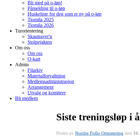
Bli med på o-løp!
Påmelding til o-løp
Huskeliste for deg som er ny på o-løp
Tiomila 2025
Tiomila 2026
Turorientering
Skautraver'n
Stolpejakten
Om oss
Om oss
O-kart
Admin
Filarkiv
Materialforvaltning
Medlemsadministrasjon
Arrangement
Utvalg og komiteer
Bli medlem
Siste treningsløp i 
Postet av
Nordre Follo Orientering
den
16.