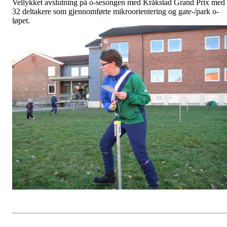
Vellykket avslutning på o-sesongen med Kråkstad Grand Prix med
32 deltakere som gjennomførte mikroorientering og gate-/park o-
løpet.