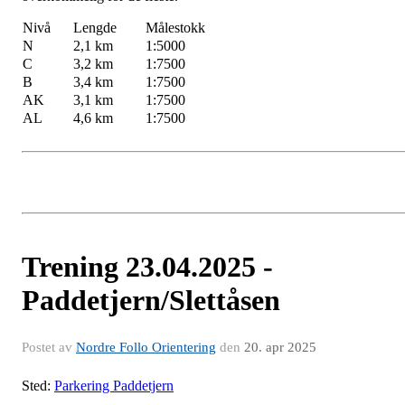
Nivå
Lengde
Målestokk
N
2,1 km
1:5000
C
3,2 km
1:7500
B
3,4 km
1:7500
AK
3,1 km
1:7500
AL
4,6 km
1:7500
Trening 23.04.2025 -
Paddetjern/Slettåsen
Postet av
Nordre Follo Orientering
den
20. apr 2025
Sted:
Parkering Paddetjern