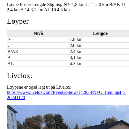
Løype Poster Lengde Stigning N 9 1,8 km C 11 2,0 km B/AK 11
2,4 km A 14 3,1 km AL 16 4,3 km
Løyper
Nivå
Lengde
N
1.8 km
C
2.0 km
B/AK
2.4 km
A
3,1 km
AL
4.3 km
Livelox:
Løypene er også lagt ut på Livelox:
https://www.livelox.com/Events/Show/142838/NFO-Treningsl-p-
20241120