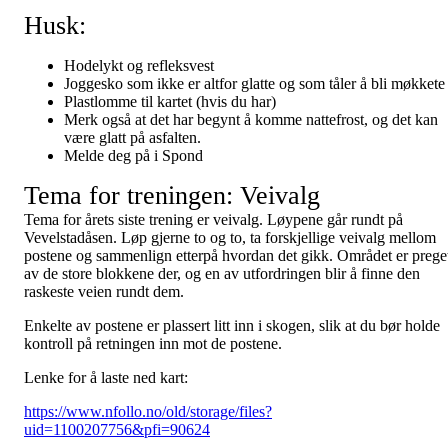
Husk:
Hodelykt og refleksvest
Joggesko som ikke er altfor glatte og som tåler å bli møkkete
Plastlomme til kartet (hvis du har)
Merk også at det har begynt å komme nattefrost, og det kan
være glatt på asfalten.
Melde deg på i Spond
Tema for treningen: Veivalg
Tema for årets siste trening er veivalg. Løypene går rundt på
Vevelstadåsen. Løp gjerne to og to, ta forskjellige veivalg mellom
postene og sammenlign etterpå hvordan det gikk. Området er prege
av de store blokkene der, og en av utfordringen blir å finne den
raskeste veien rundt dem.
Enkelte av postene er plassert litt inn i skogen, slik at du bør holde
kontroll på retningen inn mot de postene.
Lenke for å laste ned kart:
https://www.nfollo.no/old/storage/files?
uid=1100207756&pfi=90624