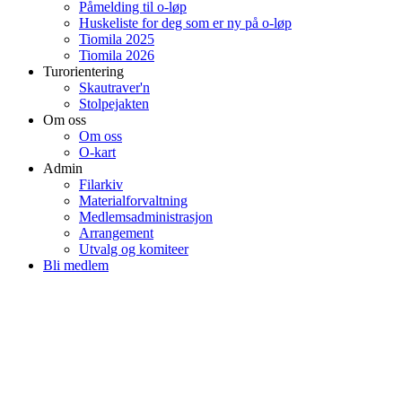
Påmelding til o-løp
Huskeliste for deg som er ny på o-løp
Tiomila 2025
Tiomila 2026
Turorientering
Skautraver'n
Stolpejakten
Om oss
Om oss
O-kart
Admin
Filarkiv
Materialforvaltning
Medlemsadministrasjon
Arrangement
Utvalg og komiteer
Bli medlem