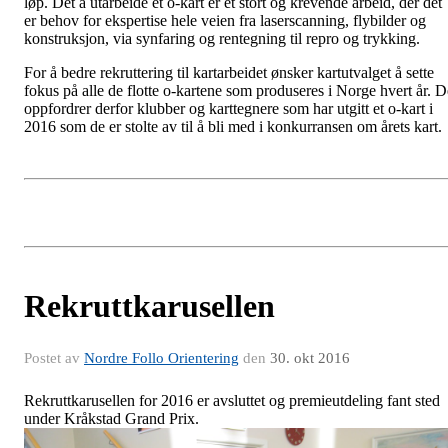
løp. Det å utarbeide et o-kart er et stort og krevende arbeid, der det
er behov for ekspertise hele veien fra laserscanning, flybilder og
konstruksjon, via synfaring og rentegning til repro og trykking.
For å bedre rekruttering til kartarbeidet ønsker kartutvalget å sette
fokus på alle de flotte o-kartene som produseres i Norge hvert år. D
oppfordrer derfor klubber og karttegnere som har utgitt et o-kart i
2016 som de er stolte av til å bli med i konkurransen om årets kart.
Rekruttkarusellen
Postet av
Nordre Follo Orientering
den
30. okt 2016
Rekruttkarusellen for 2016 er avsluttet og premieutdeling fant sted
under Kråkstad Grand Prix.