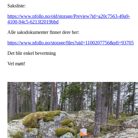
Saksliste:
https://www.nfollo.no/old/storage/Preview?id=a20c7563-49a9-
4100-94c5-6213f2019bbd
Alle saksdokumenter finner dere her:
https://www.nfollo.no/storage/files?uid=1100207756&pfi=93705
Det blir enkel bevertning
Vel møtt!