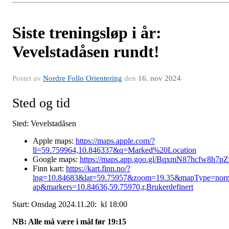
Siste treningsløp i år:
Vevelstadåsen rundt!
Postet av
Nordre Follo Orientering
den
16. nov 2024
Sted og tid
Sted: Vevelstadåsen
Apple maps:
https://maps.apple.com/?
ll=59.759964,10.846337&q=Marked%20Location
Google maps:
https://maps.app.goo.gl/BqxmN87hcfw8h7pZ
Finn kart:
https://kart.finn.no/?
lng=10.84683&lat=59.75957&zoom=19.35&mapType=nor
ap&markers=10.84636,59.75970,r,Brukerdefinert
Start: Onsdag 2024.11.20: kl 18:00
NB: Alle må være i mål før 19:15