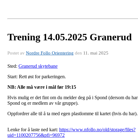
Trening 14.05.2025 Granerud
Postet av
Nordre Follo Orientering
den
11. mai 2025
Sted:
Granerud skytebane
Start: Rett øst for parkeringen.
NB: Alle må være i mål før 19:15
Hvis mulig er det fint om du melder deg på i Spond (dersom du har
Spond og er medlem av vår gruppe).
Oppfordrer alle til å ta med egen plastlomme til kartet (hvis du har)
Lenke for å laste ned kart:
https://www.nfollo.no/old/storage/files?
uid=1100207756&pfi=96972