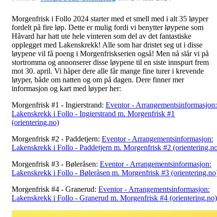
Morgenfrisk i Follo 2024 starter med et smell med i alt 35 løyper
fordelt på fire løp. Dette er mulig fordi vi benytter løypene som
Håvard har hatt ute hele vinteren som del av det fantastiske
opplegget med Lakenskrekk! Alle som har dristet seg ut i disse
løypene vil få poeng i Morgenfriskserien også! Men nå slår vi på
stortromma og annonserer disse løypene til en siste innspurt frem
mot 30. april. Vi håper dere alle får mange fine turer i krevende
løyper, både om natten og om på dagen. Dere finner mer
informasjon og kart med løyper her:
Morgenfrisk #1 - Ingierstrand:
Eventor - Arrangementsinformasjon:
Lakenskrekk i Follo - Ingierstrand m. Morgenfrisk #1
(orientering.no)
Morgenfrisk #2 - Paddetjern:
Eventor - Arrangementsinformasjon:
Lakenskrekk i Follo - Paddetjern m. Morgenfrisk #2 (orientering.n
Morgenfrisk #3 - Bøleråsen:
Eventor - Arrangementsinformasjon:
Lakenskrekk i Follo - Bøleråsen m. Morgenfrisk #3 (orientering.no
Morgenfrisk #4 - Granerud:
Eventor - Arrangementsinformasjon:
Lakenskrekk i Follo - Granerud m. Morgenfrisk #4 (orientering.no)