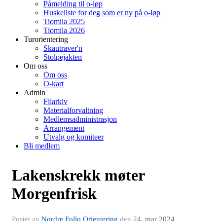
Påmelding til o-løp
Huskeliste for deg som er ny på o-løp
Tiomila 2025
Tiomila 2026
Turorientering
Skautraver'n
Stolpejakten
Om oss
Om oss
O-kart
Admin
Filarkiv
Materialforvaltning
Medlemsadministrasjon
Arrangement
Utvalg og komiteer
Bli medlem
Lakenskrekk møter
Morgenfrisk
Postet av
Nordre Follo Orientering
den
24. mar 2024