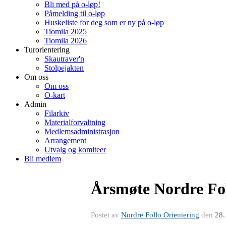
Bli med på o-løp!
Påmelding til o-løp
Huskeliste for deg som er ny på o-løp
Tiomila 2025
Tiomila 2026
Turorientering
Skautraver'n
Stolpejakten
Om oss
Om oss
O-kart
Admin
Filarkiv
Materialforvaltning
Medlemsadministrasjon
Arrangement
Utvalg og komiteer
Bli medlem
Årsmøte Nordre Fol
Postet av
Nordre Follo Orientering
den
28.