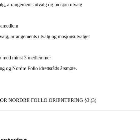
valg, arrangements utvalg og mosjon utvalg
aramedlem
tvalg, arrangements utvalg og mosjonsutvalget
g» med minst 3 medlemmer
g og Nordre Follo idrettsråds årsmøte.
OV FOR NORDRE FOLLO ORIENTERING §3 (3)