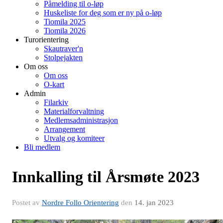
Påmelding til o-løp
Huskeliste for deg som er ny på o-løp
Tiomila 2025
Tiomila 2026
Turorientering
Skautraver'n
Stolpejakten
Om oss
Om oss
O-kart
Admin
Filarkiv
Materialforvaltning
Medlemsadministrasjon
Arrangement
Utvalg og komiteer
Bli medlem
Innkalling til Årsmøte 2023
Postet av
Nordre Follo Orientering
den
14. jan 2023