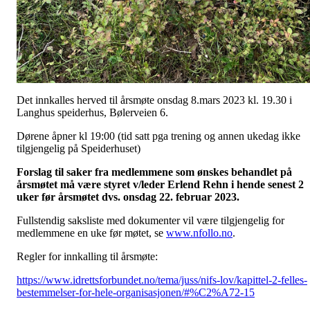
Det innkalles herved til årsmøte onsdag 8.mars 2023 kl. 19.30 i
Langhus speiderhus, Bølerveien 6.
Dørene åpner kl 19:00 (tid satt pga trening og annen ukedag ikke
tilgjengelig på Speiderhuset)
Forslag til saker fra medlemmene som ønskes behandlet på
årsmøtet må være styret v/leder Erlend Rehn i hende senest 2
uker før årsmøtet dvs. onsdag 22. februar 2023.
Fullstendig saksliste med dokumenter vil være tilgjengelig for
medlemmene en uke før møtet, se
www.nfollo.no
.
Regler for innkalling til årsmøte:
https://www.idrettsforbundet.no/tema/juss/nifs-lov/kapittel-2-felles-
bestemmelser-for-hele-organisasjonen/#%C2%A72-15