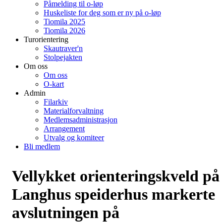
Påmelding til o-løp
Huskeliste for deg som er ny på o-løp
Tiomila 2025
Tiomila 2026
Turorientering
Skautraver'n
Stolpejakten
Om oss
Om oss
O-kart
Admin
Filarkiv
Materialforvaltning
Medlemsadministrasjon
Arrangement
Utvalg og komiteer
Bli medlem
Vellykket orienteringskveld på
Langhus speiderhus markerte
avslutningen på