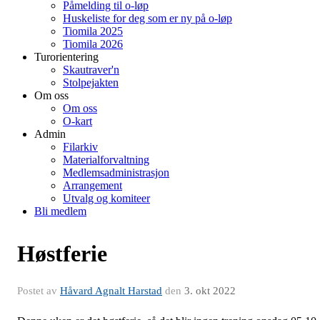
Påmelding til o-løp
Huskeliste for deg som er ny på o-løp
Tiomila 2025
Tiomila 2026
Turorientering
Skautraver'n
Stolpejakten
Om oss
Om oss
O-kart
Admin
Filarkiv
Materialforvaltning
Medlemsadministrasjon
Arrangement
Utvalg og komiteer
Bli medlem
Høstferie
Postet av
Håvard Agnalt Harstad
den
3. okt 2022