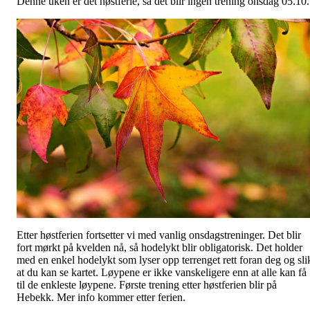
Denne uken er det høstferie, så det blir ingen trening onsdag 05.10
Etter høstferien fortsetter vi med vanlig onsdagstreninger. Det blir
fort mørkt på kvelden nå, så hodelykt blir obligatorisk. Det holder
med en enkel hodelykt som lyser opp terrenget rett foran deg og sli
at du kan se kartet. Løypene er ikke vanskeligere enn at alle kan få
til de enkleste løypene. Første trening etter høstferien blir på
Hebekk. Mer info kommer etter ferien.