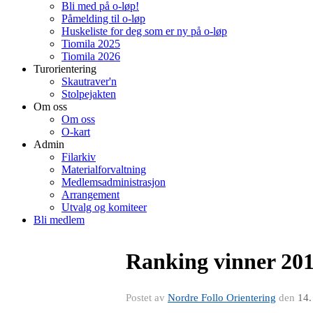
Bli med på o-løp!
Påmelding til o-løp
Huskeliste for deg som er ny på o-løp
Tiomila 2025
Tiomila 2026
Turorientering
Skautraver'n
Stolpejakten
Om oss
Om oss
O-kart
Admin
Filarkiv
Materialforvaltning
Medlemsadministrasjon
Arrangement
Utvalg og komiteer
Bli medlem
Ranking vinner 20
Postet av
Nordre Follo Orientering
den
14.