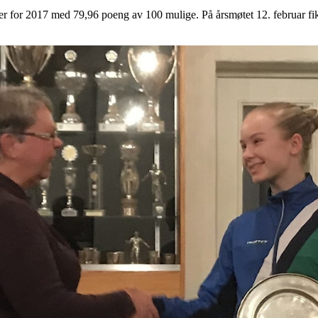
r for 2017 med 79,96 poeng av 100 mulige. På årsmøtet 12. februar fik