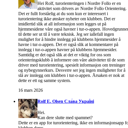
Hei Rolf, turorienteringen i Nordre Follo er en
aktivitet som drivers av Nordre Follo Orientering.
Det er fullt forståelig at du som kun er interessert i
turorientering ikke ønsker nyheter om klubben. Det er
imidlertid slik at all informasjon som legges ut på
hjemmesidene våre også havner i tur-o-appen. Hovedgrunne
til dette ser ut til å være teknisk. Jeg ser iallefall ingen
mulighet for å hindre innlegg på klubbens hjemmesider å
havne i tur-o-appen. Det er også slik at kommentarer på
innlegg i tur-o-appen havner på klubbens hjemmesider.
Samtidig er det også slik at det er viktig for oss som
orienteringsklubb å informere om våre aktiviteter til de som
driver med turorientering, spesielt informasjon om treninger
og nybegynnerkurs. Desverre ser jeg ingen muligheter for å
slå av innlegg om klubben i tur-o-appen. Årsaken er nok at
dette er ett og samme system.
16 mars 2026
Rolf E. Olsen Сла́ва Украї́ні
Hei.
Kan dere slutte med spammet?
Dette er en app for turorientering, ikke en informasjonsapp f
klubben deres.