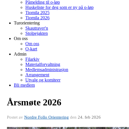
Påmelding til o-løp
Huskeliste for deg som er ny på o-løp
Tiomila 2025
Tiomila 2026
Turorientering
Skautraver'n
Stolpejakten
Om oss
Om oss
O-kart
Admin
Filarkiv
Materialforvaltning
Medlemsadministrasjon
Arrangement
Utvalg og komiteer
Bli medlem
Årsmøte 2026
Postet av
Nordre Follo Orientering
den
24. feb 2026