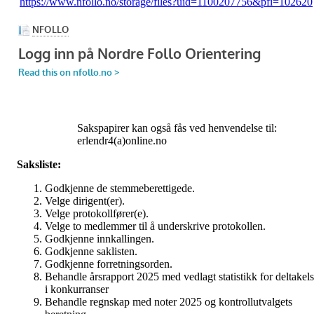
https://www.nfollo.no/storage/files?uid=1100207756&pfi=102620
Sakspapirer kan også fås ved henvendelse til:
erlendr4(a)online.no
Saksliste:
Godkjenne de stemmeberettigede.
Velge dirigent(er).
Velge protokollfører(e).
Velge to medlemmer til å underskrive protokollen.
Godkjenne innkallingen.
Godkjenne saklisten.
Godkjenne forretningsorden.
Behandle årsrapport 2025 med vedlagt statistikk for deltakel
i konkurranser
Behandle regnskap med noter 2025 og kontrollutvalgets