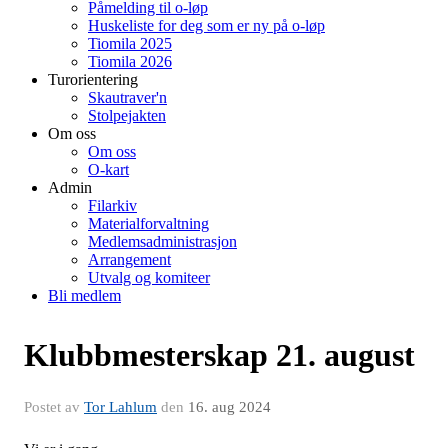
Påmelding til o-løp
Huskeliste for deg som er ny på o-løp
Tiomila 2025
Tiomila 2026
Turorientering
Skautraver'n
Stolpejakten
Om oss
Om oss
O-kart
Admin
Filarkiv
Materialforvaltning
Medlemsadministrasjon
Arrangement
Utvalg og komiteer
Bli medlem
Klubbmesterskap 21. august
Postet av
Tor Lahlum
den
16. aug 2024