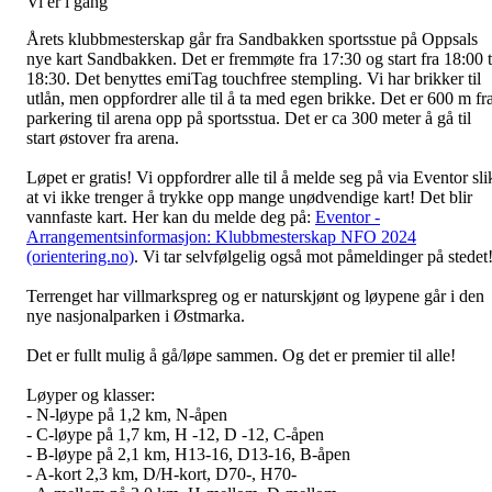
Vi er i gang
Årets klubbmesterskap går fra Sandbakken sportsstue på Oppsals
nye kart Sandbakken. Det er fremmøte fra 17:30 og start fra 18:00 t
18:30. Det benyttes emiTag touchfree stempling. Vi har brikker til
utlån, men oppfordrer alle til å ta med egen brikke. Det er 600 m fr
parkering til arena opp på sportsstua. Det er ca 300 meter å gå til
start østover fra arena.
Løpet er gratis! Vi oppfordrer alle til å melde seg på via Eventor sli
at vi ikke trenger å trykke opp mange unødvendige kart! Det blir
vannfaste kart. Her kan du melde deg på:
Eventor -
Arrangementsinformasjon: Klubbmesterskap NFO 2024
(orientering.no)
. Vi tar selvfølgelig også mot påmeldinger på stedet
Terrenget har villmarkspreg og er naturskjønt og løypene går i den
nye nasjonalparken i Østmarka.
Det er fullt mulig å gå/løpe sammen. Og det er premier til alle!
Løyper og klasser:
- N-løype på 1,2 km, N-åpen
- C-løype på 1,7 km, H -12, D -12, C-åpen
- B-løype på 2,1 km, H13-16, D13-16, B-åpen
- A-kort 2,3 km, D/H-kort, D70-, H70-