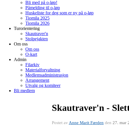
Bli med på o-løp!
Påmelding til o-løp
Huskeliste for deg som er ny på o-løp
Tiomila 2025
Tiomila 2026
Turorientering
Skautraver'n
Stolpejakten
Om oss
Om oss
O-kart
Admin
Filarkiv
Materialforvaltning
Medlemsadministrasjon
Arrangement
Utvalg og komiteer
Bli medlem
Skautraver'n - Slet
Postet av
Anne Marit Færden
den
27. mar 