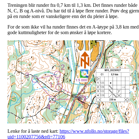
Treningen blir runder fra 0,7 km til 1,3 km. Det finnes runder både 
N, C, B og A-nivå. Du har tid til å løpe flere runder. Prøv deg gjer
på en runde som er vanskeligere enn det du pleier å løpe.
For de som ikke vil ha runder finnes det en A-løype på 3,8 km med
gode kuttmuligheter for de som ønsker å løpe kortere.
Lenke for å laste ned kart:
https://www.nfollo.no/storage/files?
uid=1100207756&pfi=77106