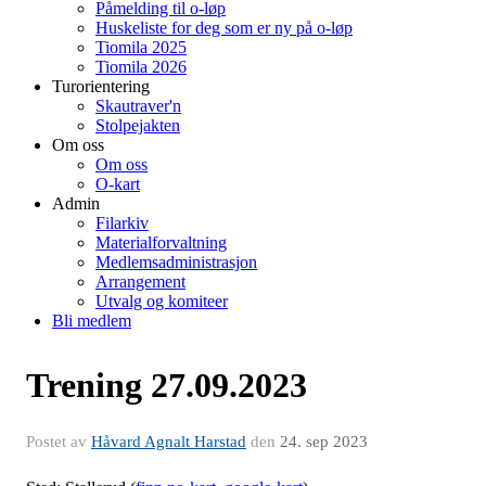
Påmelding til o-løp
Huskeliste for deg som er ny på o-løp
Tiomila 2025
Tiomila 2026
Turorientering
Skautraver'n
Stolpejakten
Om oss
Om oss
O-kart
Admin
Filarkiv
Materialforvaltning
Medlemsadministrasjon
Arrangement
Utvalg og komiteer
Bli medlem
Trening 27.09.2023
Postet av
Håvard Agnalt Harstad
den
24. sep 2023