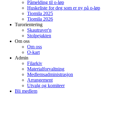
Påmelding til o-løp
Huskeliste for deg som er ny på o-løp
Tiomila 2025
Tiomila 2026
Turorientering
Skautraver'n
Stolpejakten
Om oss
Om oss
O-kart
Admin
Filarkiv
Materialforvaltning
Medlemsadministrasjon
Arrangement
Utvalg og komiteer
Bli medlem