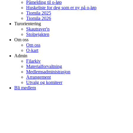
Påmelding til o-løp
Huskeliste for deg som er ny på o-løp
Tiomila 2025
Tiomila 2026
Turorientering
Skautraver'n
Stolpejakten
Om oss
Om oss
O-kart
Admin
Filarkiv
Materialforvaltning
Medlemsadministrasjon
Arrangement
Utvalg og komiteer
Bli medlem