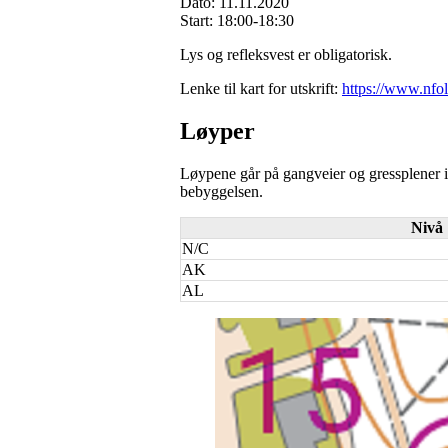
Dato: 11.11.2020
Start: 18:00-18:30
Lys og refleksvest er obligatorisk.
Lenke til kart for utskrift:
https://www.nfo
Løyper
Løypene går på gangveier og gressplener 
bebyggelsen.
Nivå
N/C
AK
AL