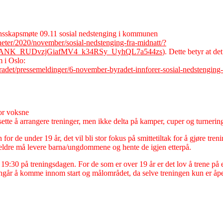
sskapsmøte 09.11 sosial nedstenging i kommunen
ter/2020/november/sosial-nedstenging-fra-midnatt/?
5ANK_RUDvzjGiafMV4_k34RSy_UyhQL7a544zs
). Dette betyr at det
 i Oslo:
adet/pressemeldinger/6-november-byradet-innforer-sosial-nedstenging-
for voksne
tte å arrangere treninger, men ikke delta på kamper, cuper og turnering
 for de under 19 år, det vil bli stor fokus på smittetiltak for å gjøre tre
oreldre må levere barna/ungdommene og hente de igjen etterpå.
 19:30 på treningsdagen. For de som er over 19 år er det lov å trene på 
nngår å komme innom start og målområdet, da selve treningen kun er åpe