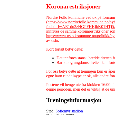
Koronarestriksjoner
Nordre Follo kommune vedtok på formann
(
https://www.nordrefollo.kommune.no/nyhe
fbclid=IwAR1du2zNGPFHKjbK01HTj
innføres de samme koronarestriksjoner som
https://www.oslo.kommune.no/politikk/byr
av-oslo
.
Kort fortalt betyr dette:
Det innføres stans i breddeidretten 
Barne- og ungdomsidretten kan fortse
For oss betyr dette at treningen kun er åpen
egne barn rundt løype er ok, alle andre f
Postene vil henge ute fra klokken 16:00 til
denne perioden, men det er viktig at de u
Treningsinformasjon
Sted:
Sofiemyr stadion