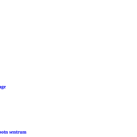
age
lbotn sentrum