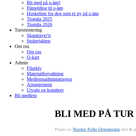
Bli med på o-løp!
Påmelding til o-løp
Huskeliste for deg som er ny på o-løp
Tiomila 2025
Tiomila 2026
Turorientering
Skautraver'n
Stolpejakten
Om oss
Om oss
O-kart
Admin
Filarkiv
Materialforvaltning
Medlemsadministrasjon
Arrangement
Utvalg og komiteer
Bli medlem
BLI MED PÅ TUR
Postet av
Nordre Follo Orientering
den
6. 