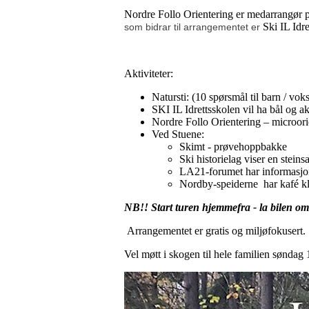
Nordre Follo Orientering er medarrangør på
Ski IL Idr
som bidrar til arrangementet er
Aktiviteter:
Natursti: (10 spørsmål til barn / vok
SKI IL Idrettsskolen vil ha bål og a
Nordre Follo Orientering – microori
Ved Stuene:
Skimt - prøvehoppbakke
Ski historielag viser en stein
LA21-forumet har informasjon
Nordby-speiderne har kafé k
NB!! Start turen hjemmefra - la bilen om
Arrangementet er gratis og miljøfokusert.
Vel møtt i skogen til hele familien søndag 