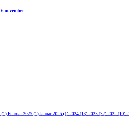
g 6 november
 (1)
Februar 2025 (1)
Januar 2025 (1)
2024 (13)
2023 (32)
2022 (10)
2