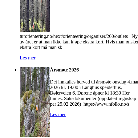
turorientering.no/next/orienteering/organizer/260/outlets Ny
av året er at man ikke kan kjøpe ekstra kort. Hvis man ønske
ekstra kort må man sk
Les mer
Årsmøte 2026
Det innkalles herved til årsmøte onsdag 4.ma
2026 kl. 19.00 i Langhus speiderhus,
Bølerveien 6. Dørene åpner kl 18:30 Her
finnes: Saksdokumenter (oppdatert regnskap
per 25.02.2026) https://www.nfollo.no/s
Les mer