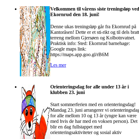
Velkommen til vårens siste treningsløp ve
Ekornrud den 18. juni!
Denne ukas treningsløp går fra Ekornrud på
Kantoråsen! Dette er et sti-rikt og til dels brat
terreng mellom Gjersøen og Kolbotnvatnet.
Praktisk info: Sted: Ekornrud barnehage:
Google maps link:
https://maps.app.goo.gl/rB6M
Les mer
Orienteringsdag for alle under 13 år i
klubben 23. juni
Start sommerferien med en orienteringsdag!
Mandag 23. juni arrangerer vi orienteringsda
for alle mellom 10 og 13 år (yngre kan være
med hvis de har med en voksen person). Det
blir en dag fullstappet med
orienteringsaktiviteter og sosial aktiv