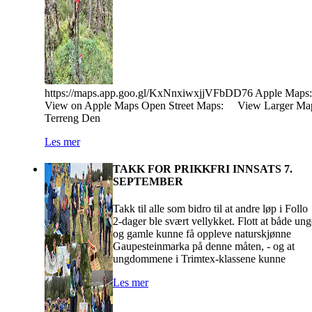
https://maps.app.goo.gl/KxNnxiwxjjVFbDD76 Apple Maps:
View on Apple Maps Open Street Maps: View Larger Ma
Terreng Den
Les mer
TAKK FOR PRIKKFRI INNSATS 7.
SEPTEMBER
Takk til alle som bidro til at andre løp i Follo
2-dager ble svært vellykket. Flott at både ung
og gamle kunne få oppleve naturskjønne
Gaupesteinmarka på denne måten, - og at
ungdommene i Trimtex-klassene kunne
Les mer