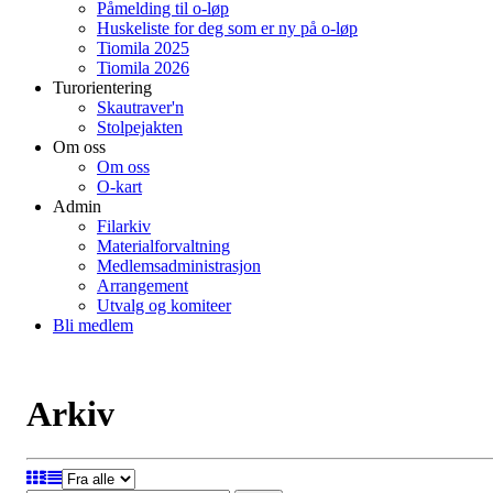
Påmelding til o-løp
Huskeliste for deg som er ny på o-løp
Tiomila 2025
Tiomila 2026
Turorientering
Skautraver'n
Stolpejakten
Om oss
Om oss
O-kart
Admin
Filarkiv
Materialforvaltning
Medlemsadministrasjon
Arrangement
Utvalg og komiteer
Bli medlem
Arkiv