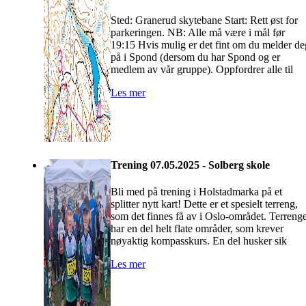
Sted: Granerud skytebane Start: Rett øst for
parkeringen. NB: Alle må være i mål før
19:15 Hvis mulig er det fint om du melder de
på i Spond (dersom du har Spond og er
medlem av vår gruppe). Oppfordrer alle til
Les mer
Trening 07.05.2025 - Solberg skole
Bli med på trening i Holstadmarka på et
splitter nytt kart! Dette er et spesielt terreng,
som det finnes få av i Oslo-området. Terrenge
har en del helt flate områder, som krever
nøyaktig kompasskurs. En del husker sik
Les mer