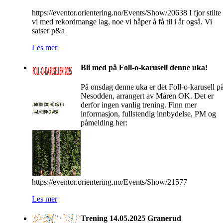
https://eventor.orientering.no/Events/Show/20638 I fjor stilte
vi med rekordmange lag, noe vi håper å få til i år også. Vi
satser p&a
Les mer
Bli med på Foll-o-karusell denne uka!
På onsdag denne uka er det Foll-o-karusell p
Nesodden, arrangert av Måren OK. Det er
derfor ingen vanlig trening. Finn mer
informasjon, fullstendig innbydelse, PM og
påmelding her:
https://eventor.orientering.no/Events/Show/21577
Les mer
Trening 14.05.2025 Granerud