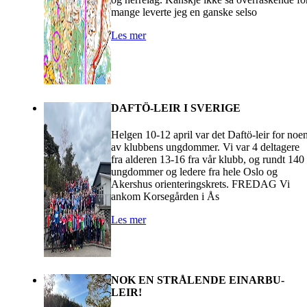
mange leverte jeg en ganske selso
Les mer
DAFTÖ-LEIR I SVERIGE
Helgen 10-12 april var det Daftö-leir for noe
av klubbens ungdommer. Vi var 4 deltagere
fra alderen 13-16 fra vår klubb, og rundt 140
ungdommer og ledere fra hele Oslo og
Akershus orienteringskrets. FREDAG Vi
ankom Korsegården i Ås
Les mer
NOK EN STRÅLENDE EINARBU-
LEIR!