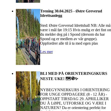
Trening 30.04.2025 - Østre Greverud
Idrettsanlegg
Sted: Østre Greverud Idrettshall NB: Alle må
være i mål før 19:15 Hvis mulig er det fint o
du melder deg på i Spond (dersom du har
Spond og er medlem av vår gruppe).
Oppfordrer alle til å ta med egen plas
Les mer
BLI MED PÅ ORIENTERINGSKURS
NESTE UKE! 🗺️🧭✨
NYBEGYNNERKURS I ORIENTERING
FOR UNGE OPPDAGERE (8 - 12 ÅR) -
OPPSTART TIRSDAG 29. APRILLIKER
DU Å LØPE, UTFORSKE OG VÆRE I
NATUREN? Da er orientering perfekt for