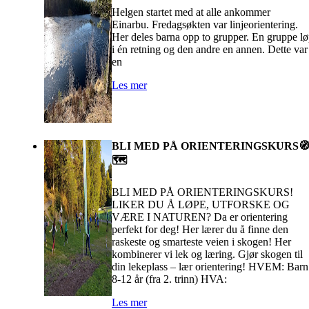
Helgen startet med at alle ankommer
Einarbu. Fredagsøkten var linjeorientering.
Her deles barna opp to grupper. En gruppe l
i én retning og den andre en annen. Dette var
en
Les mer
BLI MED PÅ ORIENTERINGSKURS
🗺️
BLI MED PÅ ORIENTERINGSKURS!
LIKER DU Å LØPE, UTFORSKE OG
VÆRE I NATUREN? Da er orientering
perfekt for deg! Her lærer du å finne den
raskeste og smarteste veien i skogen! Her
kombinerer vi lek og læring. Gjør skogen til
din lekeplass – lær orientering! HVEM: Barn
8-12 år (fra 2. trinn) HVA:
Les mer