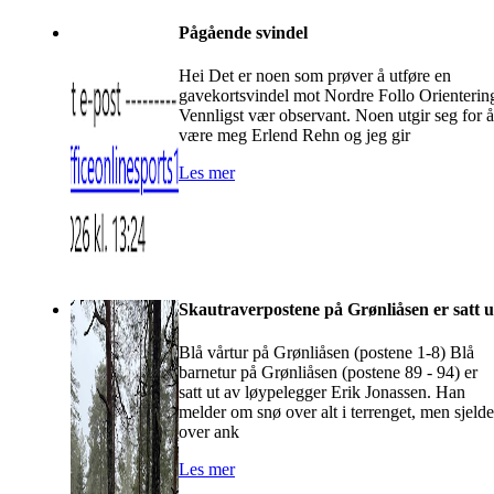
Pågående svindel
Hei Det er noen som prøver å utføre en
gavekortsvindel mot Nordre Follo Orienterin
Vennligst vær observant. Noen utgir seg for å
være meg Erlend Rehn og jeg gir
Les mer
Skautraverpostene på Grønliåsen er satt u
Blå vårtur på Grønliåsen (postene 1-8) Blå
barnetur på Grønliåsen (postene 89 - 94) er
satt ut av løypelegger Erik Jonassen. Han
melder om snø over alt i terrenget, men sjeld
over ank
Les mer