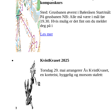
kompasskurs
Sted: Grusbanen øverst i Bøleråsen Start/mål:
På grusbanen NB: Alle må være i mål før
19.30. Hvis mulig er det fint om du melder
deg på i
Les mer
KvistKvaset 2025
Torsdag 29. mai arrangerer Ås KvistKvaset,
en kortreist, hyggelig og morsom stafett: