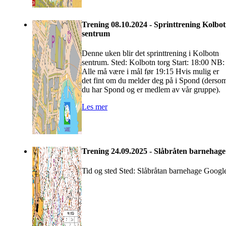
Trening 08.10.2024 - Sprinttrening Kolbo
sentrum
Denne uken blir det sprinttrening i Kolbotn
sentrum. Sted: Kolbotn torg Start: 18:00 NB:
Alle må være i mål før 19:15 Hvis mulig er
det fint om du melder deg på i Spond (derso
du har Spond og er medlem av vår gruppe).
Les mer
Trening 24.09.2025 - Slåbråten barnehage
Tid og sted Sted: Slåbråtan barnehage Googl