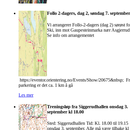
Follo 2-dagers, dag 2, søndag 7. septembe
Vi arrangerer Follo-2-dagers (dag 2) sørøst fo
Ski, inn mot Gaupesteinmarka nær Asgjerrud
Se info om arrangementet
https://eventor.orientering.no/Events/Show/20675&nbsp; F
parkering er det ca. 1 km å gå
Les mer
Treningsløp fra Siggerudhallen onsdag 3.
september kl 18.00
Sted: Siggerudhallen Tid: Kl. 18.00 til 19.15
onsdag 3. september. Alle må være tilbake kl