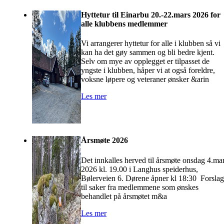
Hyttetur til Einarbu 20.-22.mars 2026 for
alle klubbens medlemmer
Vi arrangerer hyttetur for alle i klubben så vi
kan ha det gøy sammen og bli bedre kjent.
Selv om mye av opplegget er tilpasset de
yngste i klubben, håper vi at også foreldre,
voksne løpere og veteraner ønsker &arin
Les mer
Årsmøte 2026
Det innkalles herved til årsmøte onsdag 4.ma
2026 kl. 19.00 i Langhus speiderhus,
Bølerveien 6. Dørene åpner kl 18:30 Forslag
til saker fra medlemmene som ønskes
behandlet på årsmøtet m&a
Les mer