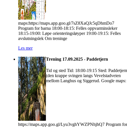
maps:https://maps.app.goo.gl/7sZ8XaQJc5qDhmDo7
Program for barna 18:00-18:15: Felles oppvarminsleker
18:15-19:00: Løpe orienteringsløyper 19:00-19:15: Felles
avslutningslek Om treninge
Les mer
Trening 17.09.2025 - Paddetjern
Tid og sted Tid: 18:00-19:15 Sted: Paddetjer
(den krappe svingen langs Vevelstadveien
mellom Langhus og Siggerud. Google maps:
https://maps.app.goo.gl/Lyu3vghYWZPNhjhQ7 Program fo