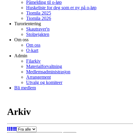
Påmelding til o-løp
Huskeliste for deg som er ny på o-løp
Tiomila 2025
Tiomila 2026
Turorientering
Skautraver'n
Stolpejakten
Om oss
Om oss
O-kart
Admin
Filarkiv
Materialforvaltning
Medlemsadministrasjon
Arrangement
Utvalg og komiteer
Bli medlem
Arkiv