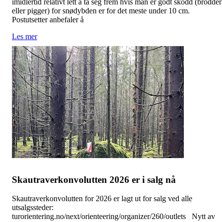
imidlertid relativt lett å ta seg frem hvis man er godt skodd (brodder
eller pigger) for snødybden er for det meste under 10 cm.
Postutsetter anbefaler å
Les mer
Skautraverkonvolutten 2026 er i salg nå
Skautraverkonvolutten for 2026 er lagt ut for salg ved alle
utsalgssteder:
turorientering.no/next/orienteering/organizer/260/outlets Nytt av