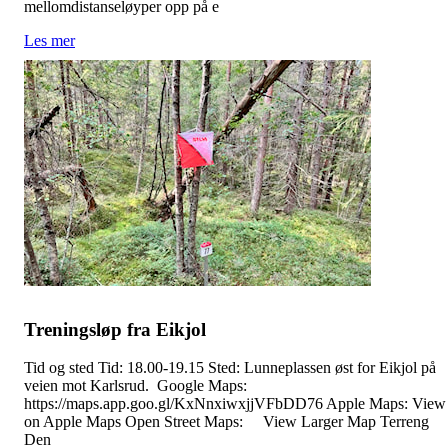
mellomdistanseløyper opp på e
Les mer
Treningsløp fra Eikjol
Tid og sted Tid: 18.00-19.15 Sted: Lunneplassen øst for Eikjol på
veien mot Karlsrud. Google Maps:
https://maps.app.goo.gl/KxNnxiwxjjVFbDD76 Apple Maps: View
on Apple Maps Open Street Maps: View Larger Map Terreng
Den