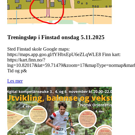
Treningsløp i Finstad onsdag 5.11.2025
Sted Finstad skole Google maps:
https://maps.app.goo.gl/fYHbxEpU6eZLqWLE8 Finn kart:
https://kart.finn.no/?
lng=10.82017&lat=59.71479&zoom=17&mapType=normap&marke
Tid og p&
Les mer