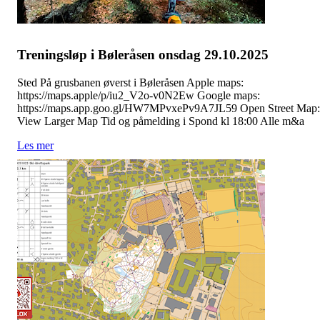
Treningsløp i Bøleråsen onsdag 29.10.2025
Sted På grusbanen øverst i Bøleråsen Apple maps:
https://maps.apple/p/iu2_V2o-v0N2Ew Google maps:
https://maps.app.goo.gl/HW7MPvxePv9A7JL59 Open Street Map
View Larger Map Tid og påmelding i Spond kl 18:00 Alle m&a
Les mer