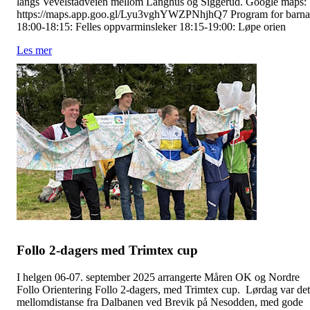
langs Vevelstadveien mellom Langhus og Siggerud. Google maps:
https://maps.app.goo.gl/Lyu3vghYWZPNhjhQ7 Program for barna
18:00-18:15: Felles oppvarminsleker 18:15-19:00: Løpe orien
Les mer
Follo 2-dagers med Trimtex cup
I helgen 06-07. september 2025 arrangerte Måren OK og Nordre
Follo Orientering Follo 2-dagers, med Trimtex cup. Lørdag var det
mellomdistanse fra Dalbanen ved Brevik på Nesodden, med gode