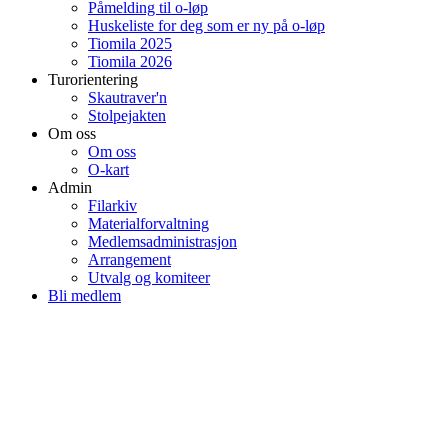
Påmelding til o-løp
Huskeliste for deg som er ny på o-løp
Tiomila 2025
Tiomila 2026
Turorientering
Skautraver'n
Stolpejakten
Om oss
Om oss
O-kart
Admin
Filarkiv
Materialforvaltning
Medlemsadministrasjon
Arrangement
Utvalg og komiteer
Bli medlem