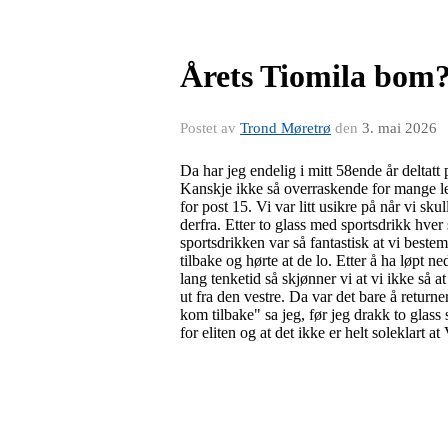
Årets Tiomila bom
Postet av
Trond Møretrø
den
3. mai 2026
Da har jeg endelig i mitt 58ende år deltatt
Kanskje ikke så overraskende for mange l
for post 15. Vi var litt usikre på når vi skul
derfra. Etter to glass med sportsdrikk hver s
sportsdrikken var så fantastisk at vi bestem
tilbake og hørte at de lo. Etter å ha løpt n
lang tenketid så skjønner vi at vi ikke så at
ut fra den vestre. Da var det bare å returner
kom tilbake" sa jeg, før jeg drakk to glass s
for eliten og at det ikke er helt soleklart 