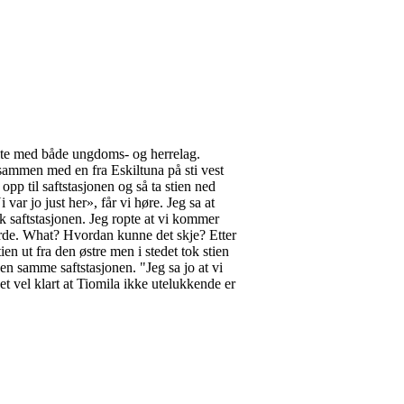
tilte med både ungdoms- og herrelag.
ammen med en fra Eskiltuna på sti vest
e opp til saftstasjonen og så ta stien ned
 var jo just her», får vi høre. Jeg sa at
bak saftstasjonen. Jeg ropte at vi kommer
t jorde. What? Hvordan kunne det skje? Etter
tien ut fra den østre men i stedet tok stien
 den samme saftstasjonen. "Jeg sa jo at vi
 det vel klart at Tiomila ikke utelukkende er