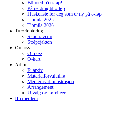
Bli med på o-løp!
Påmelding til o-løp
Huskeliste for deg som er ny på o-løp
Tiomila 2025
Tiomila 2026
Turorientering
Skautraver'n
Stolpejakten
Om oss
Om oss
O-kart
Admin
Filarkiv
Materialforvaltning
Medlemsadministrasjon
Arrangement
Utvalg og komiteer
Bli medlem