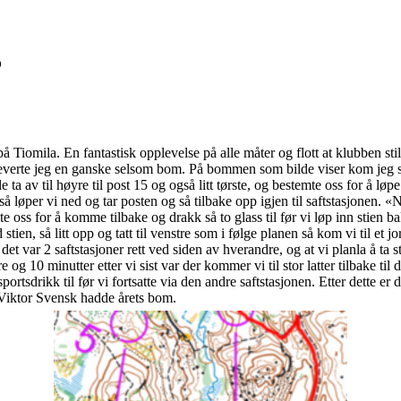
?
 på Tiomila. En fantastisk opplevelse på alle måter og flott at klubben s
everte jeg en ganske selsom bom. På bommen som bilde viser kom jeg s
le ta av til høyre til post 15 og også litt tørste, og bestemte oss for å løp
å løper vi ned og tar posten og så tilbake opp igjen til saftstasjonen. «Ni
te oss for å komme tilbake og drakk så to glass til før vi løp inn stien 
ed stien, så litt opp og tatt til venstre som i følge planen så kom vi til e
 det var 2 saftstasjoner rett ved siden av hverandre, og at vi planla å ta s
e og 10 minutter etter vi sist var der kommer vi til stor latter tilbake til
portsdrikk til før vi fortsatte via den andre saftstasjonen. Etter dette er
at Viktor Svensk hadde årets bom.