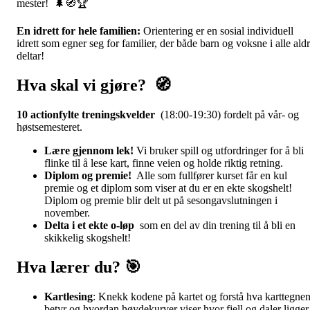
mester! 🌲🧭🏆
En idrett for hele familien:
Orientering er en sosial individuell
idrett som egner seg for familier, der både barn og voksne i alle ald
deltar!
Hva skal vi gjøre? 🧭
10 actionfylte treningskvelder
(18:00-19:30) fordelt på vår- og
høstsemesteret.
Lære gjennom lek!
Vi bruker spill og utfordringer for å bli
flinke til å lese kart, finne veien og holde riktig retning.
Diplom og premie!
Alle som fullfører kurset får en kul
premie og et diplom som viser at du er en ekte skogshelt!
Diplom og premie blir delt ut på sesongavslutningen i
november.
Delta i et ekte o-løp
som en del av din trening til å bli en
skikkelig skogshelt!
Hva lærer du? 🎯
Kartlesing
: Knekk kodene på kartet og forstå hva karttegne
betyr og hvordan høydekurver viser hvor fjell og daler ligger