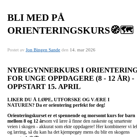
BLI MED PÅ
ORIENTERINGSKURS🧭🗺️
Postet av
Jon Bingen Sande
den
14. mar 2026
NYBEGYNNERKURS I ORIENTERIN
FOR UNGE OPPDAGERE (8 - 12 ÅR) -
OPPSTART 15. APRIL
LIKER DU Å LØPE, UTFORSKE OG VÆRE I
NATUREN?
Da er orientering perfekt for deg!
Orienteringskurset er et spennende og morsomt kurs for barn
mellom 8 og 12 år
som vil lære å finne den raskeste og smarteste
veien i skogen - akkurat som ekte oppdagere! Her kombinerer vi le
og læring, så du kan ha det kjempegøy mens du blir en skogens