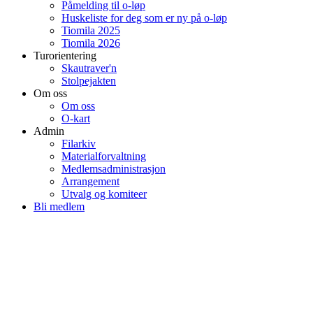
Påmelding til o-løp
Huskeliste for deg som er ny på o-løp
Tiomila 2025
Tiomila 2026
Turorientering
Skautraver'n
Stolpejakten
Om oss
Om oss
O-kart
Admin
Filarkiv
Materialforvaltning
Medlemsadministrasjon
Arrangement
Utvalg og komiteer
Bli medlem