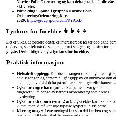
Nordre Follo Orientering og kan delta gratis på alle våre
aktiviteter.
Påmelding i Spond i gruppen Nordre Follo
Orientering/Orienteringskurs
2026:
https://group.spond.com/RYAXB
Lynkurs for foreldre 👨‍👩‍👧‍👦
Det er viktig at foreldre deltar, er interessert og følger opp egne bar
underveis, spesielt når de skal lenger ut i skogen og spesielt for de
yngste. Derfor tilbyr vi også
lynkurs for foreldre.
Praktisk informasjon:
Fleksibelt opplegg:
Klubben arrangerer ukentlige treningslø
hele sesongen og dersom du går glipp av en kurskveld kan d
ta det igjen ved å å delta på ordinære treninger eller karusell
Også for yngre barn (under 8 år),
men hvor godt det
fungerer vil avhenge av barnets modenhet og foreldrenes
involvering.
Også for eldre barn (enn 12 år):
Også eldre barn kan delta 
kurset, men vi må kanskje tilpasse løyper til disse barna.
Klær og utstyr:
Lette treningsklær som dekker bena og som
tåler å bli møkkete. Skal du være med utover