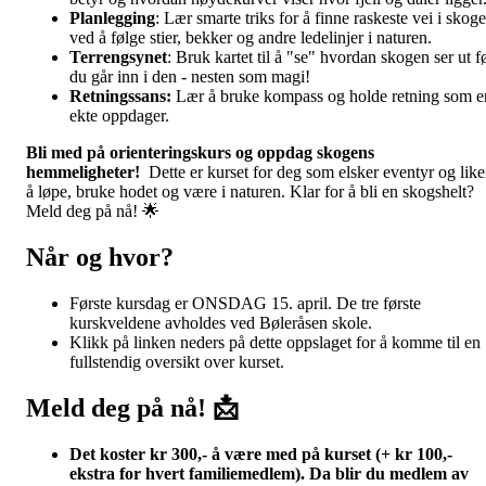
Planlegging
: Lær smarte triks for å finne raskeste vei i skog
ved å følge stier, bekker og andre ledelinjer i naturen.
Terrengsynet
: Bruk kartet til å "se" hvordan skogen ser ut f
du går inn i den - nesten som magi!
Retningssans:
Lær å bruke kompass og holde retning som e
ekte oppdager.
Bli med på orienteringskurs og oppdag skogens
hemmeligheter!
Dette er kurset for deg som elsker eventyr og like
å løpe, bruke hodet og være i naturen
. Klar for å bli en skogshelt?
Meld deg på nå! 🌟
Når og hvor?
Første kursdag er ONSDAG 15. april. De tre første
kurskveldene avholdes ved Bøleråsen skole.
Klikk på linken neders på dette oppslaget for å komme til en
fullstendig oversikt over kurset.
Meld deg på nå! 📩
Det koster kr 300,- å være med på kurset (+ kr 100,-
ekstra for hvert familiemedlem). Da blir du medlem av