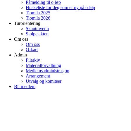
Påmelding til o-løp
Huskeliste for deg som er ny på o-løp
Tiomila 2025
Tiomila 2026
Turorientering
Skautraver'n
Stolpejakten
Om oss
Om oss
O-kart
Admin
Filarkiv
Materialforvaltning
Medlemsadministrasjon
Arrangement
Utvalg og komiteer
Bli medlem