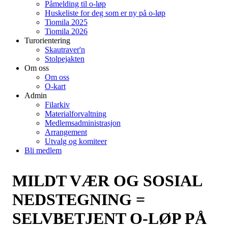
Påmelding til o-løp
Huskeliste for deg som er ny på o-løp
Tiomila 2025
Tiomila 2026
Turorientering
Skautraver'n
Stolpejakten
Om oss
Om oss
O-kart
Admin
Filarkiv
Materialforvaltning
Medlemsadministrasjon
Arrangement
Utvalg og komiteer
Bli medlem
MILDT VÆR OG SOSIAL
NEDSTEGNING =
SELVBETJENT O-LØP PÅ