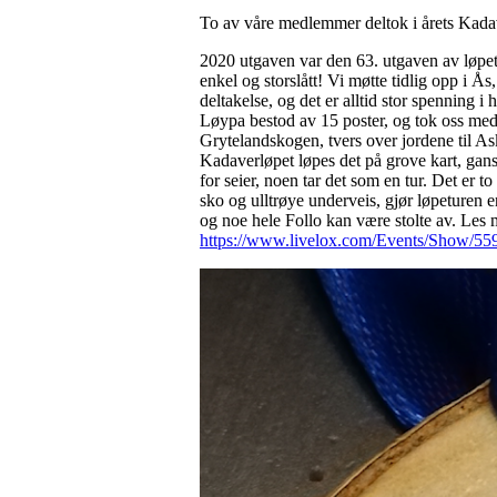
To av våre medlemmer deltok i årets Kadav
2020 utgaven var den 63. utgaven av løpe
enkel og storslått! Vi møtte tidlig opp i Ås
deltakelse, og det er alltid stor spenning i 
Løypa bestod av 15 poster, og tok oss med
Grytelandskogen, tvers over jordene til A
Kadaverløpet løpes det på grove kart, gansk
for seier, noen tar det som en tur. Det er 
sko og ulltrøye underveis, gjør løpeturen e
og noe hele Follo kan være stolte av. Les
https://www.livelox.com/Events/Show/55