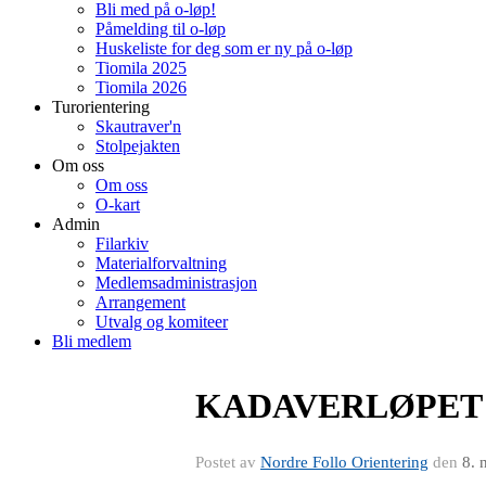
Bli med på o-løp!
Påmelding til o-løp
Huskeliste for deg som er ny på o-løp
Tiomila 2025
Tiomila 2026
Turorientering
Skautraver'n
Stolpejakten
Om oss
Om oss
O-kart
Admin
Filarkiv
Materialforvaltning
Medlemsadministrasjon
Arrangement
Utvalg og komiteer
Bli medlem
KADAVERLØPET 
Postet av
Nordre Follo Orientering
den
8. 