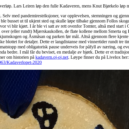
erløp. Lars Leiren løp den fulle Kadaveren, mens Knut Bjørkelo løp mi
t. Selv med pandemirestriksjoner, var opplevelsen, stemningen og gje
, ble busset ut til ukjent sted og skulle løpe tilbake gjennom Follos sko
hvor vi blir kjørt. I år ble vi satt av rett ovenfor Tomter, altså med start
 over (eller rundt) Mjærskaukollen, de flate kollene mellom Smerta og 
skjumskogen og Åsmåsan og parken før mål. Altså gjennom flere kjente k
e blottet for detaljer. Dette er langdistanse med vinnertider rundt tre t
to matstopp med obligatorisk pause underveis for påfyll av næring, og ev
nda bedre. I mål får du beviset, en medalje av bjørk. Dette er et tradisj
 mer om historien på
kadavern.oj-oj.net
. Løype finner du på Livelox her:
963/Kadaverlopet-2020