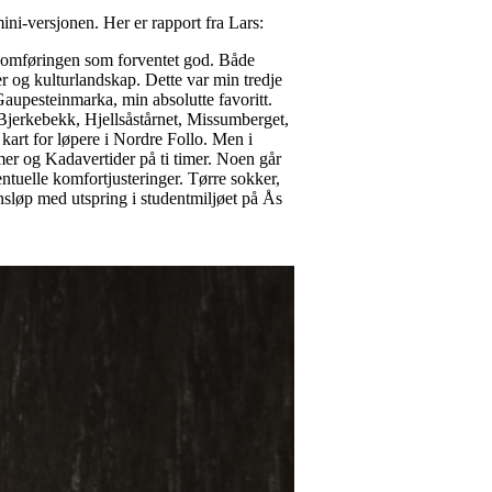
ni-versjonen. Her er rapport fra Lars:
nnomføringen som forventet god. Både
ger og kulturlandskap. Dette var min tredje
 i Gaupesteinmarka, min absolutte favoritt.
Bjerkebekk, Hjellsåstårnet, Missumberget,
art for løpere i Nordre Follo. Men i
imer og Kadavertider på ti timer. Noen går
entuelle komfortjusteringer. Tørre sokker,
onsløp med utspring i studentmiljøet på Ås