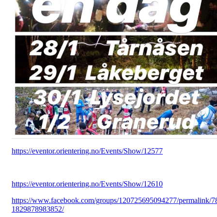
https://eventor.orientering.no/Events/Show/12577
https://eventor.orientering.no/Events/Show/12610
https://www.facebook.com/groups/120725695094277/permalink/7
1829878983852/