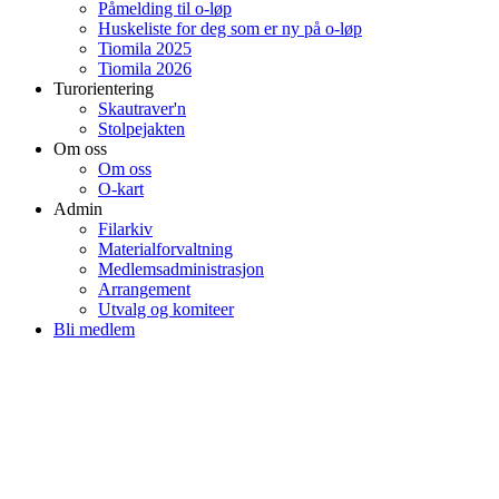
Påmelding til o-løp
Huskeliste for deg som er ny på o-løp
Tiomila 2025
Tiomila 2026
Turorientering
Skautraver'n
Stolpejakten
Om oss
Om oss
O-kart
Admin
Filarkiv
Materialforvaltning
Medlemsadministrasjon
Arrangement
Utvalg og komiteer
Bli medlem