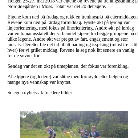
Helgen 25-27. mai 2018 var elgene og revene på treningssamling p
Nordødegården i Moss. Totalt var det 20 deltagere.
Elgene kom ned på fredag og rakk en treningsøkt på ettermiddagen
Revene kom ned på lørdag formiddag. Første økt på lørdag var
linjeorientering, med fokus på finorientering. Andre økt på lørdag
var en tomannsstafett der vi blandet løpere fra begge gruppene på d
ulike lagene. Andre økt var preget av fart, engasjement og stor
innsats. Deretter ble det tid til litt bading og isspising (minst tre is til
hver) før vi grillet middag. Revene la seg nok litt senere en vanlig
for de sovnet fort.
Søndag var det en økt på timeplanen, der fokus var forenkling.
Alle løpere (og ledere) var slitne men fornøyde etter helgen og
mange nye vennskap var knyttet.
Se egen nyhetssak for flere bilder.