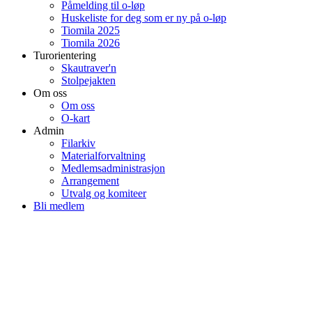
Påmelding til o-løp
Huskeliste for deg som er ny på o-løp
Tiomila 2025
Tiomila 2026
Turorientering
Skautraver'n
Stolpejakten
Om oss
Om oss
O-kart
Admin
Filarkiv
Materialforvaltning
Medlemsadministrasjon
Arrangement
Utvalg og komiteer
Bli medlem