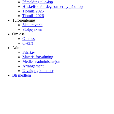
Påmelding til o-løp
Huskeliste for deg som er ny på o-løp
Tiomila 2025
Tiomila 2026
Turorientering
Skautraver'n
Stolpejakten
Om oss
Om oss
O-kart
Admin
Filarkiv
Materialforvaltning
Medlemsadministrasjon
Arrangement
Utvalg og komiteer
Bli medlem