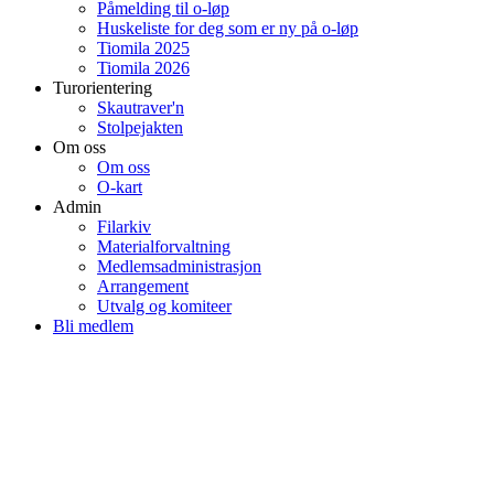
Påmelding til o-løp
Huskeliste for deg som er ny på o-løp
Tiomila 2025
Tiomila 2026
Turorientering
Skautraver'n
Stolpejakten
Om oss
Om oss
O-kart
Admin
Filarkiv
Materialforvaltning
Medlemsadministrasjon
Arrangement
Utvalg og komiteer
Bli medlem